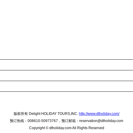
版权所有 Delight HOLIDAY TOURS,INC.
http://www.dtholiday.com/
预订热线：008610-50973767，预订邮箱：reservation@dtholiday.com
Copyright © dtholiday.com All Rights Reserved