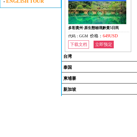
-
ENGLISH TOUR
多彩貴州·原生態秘境黔貴5日民
价格：
649USD
代码：GGM
下载文档
立即预定
台湾
泰国
柬埔寨
新加坡